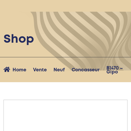
Shop
B1470 –
Home
Vente
Neuf
Concasseur
Gipo