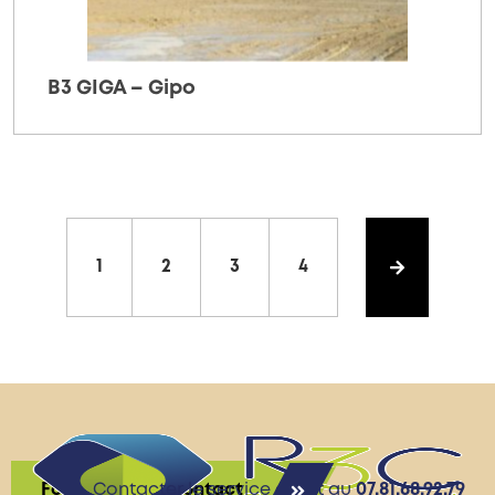
B3 GIGA – Gipo
1
2
3
4
Formulaire de contact
Contacter le service client au
07.81.68.92.79