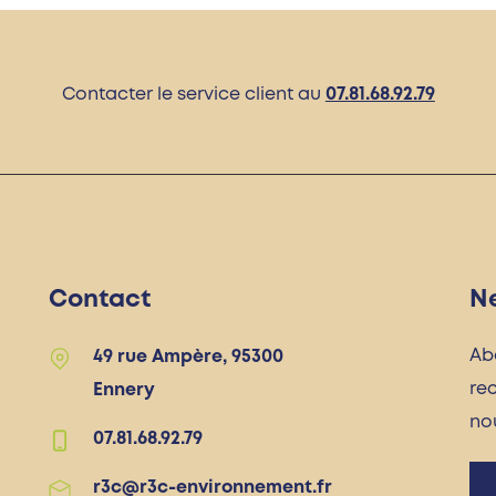
Contacter le service client au
07.81.68.92.79
Contact
N
Ab
49 rue Ampère, 95300
re
Ennery
no
07.81.68.92.79
r3c@r3c-environnement.fr