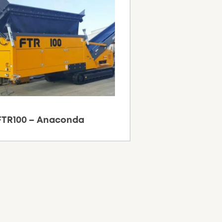
TR100 –
FTR100 – Anaconda