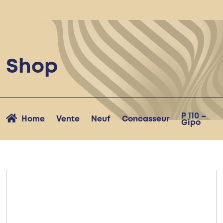
Shop
P 110 –
Home
Vente
Neuf
Concasseur
Gipo